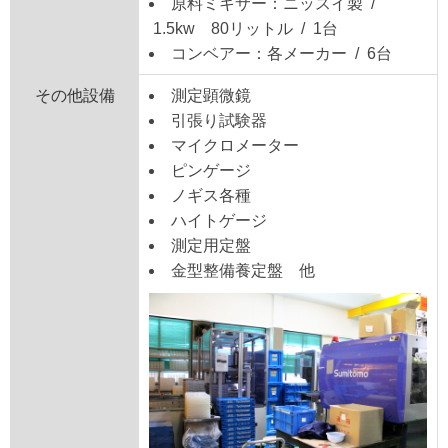
原料ミキサー：ニッスイ製 /
1.5kw 80リットル / 1台
コンベアー：各メーカー / 6台
その他設備
測定顕微鏡
引張り試験器
マイクロメーター
ピンゲージ
ノギス各種
ハイトゲージ
測定用定盤
金型整備養定盤 他