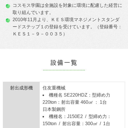
コスモス学園は全施設を対象に環境に配慮した経営に
取り組んでいます。
2010年11月より、ＫＥＳ環境マネジメントスタンダ
ードステップ１の登録を受けています。（登録番号：
ＫＥＳ１－９－００３５）
設備一覧
射出成形機
住友重機械
機種名 SE220HDZ：型締め力
220ton：射出容量 460㎠ ： 1台
日本製鋼所
機種名：J150E2 / 型締め力：
150ton / 射出容量：300㎠ / 1台