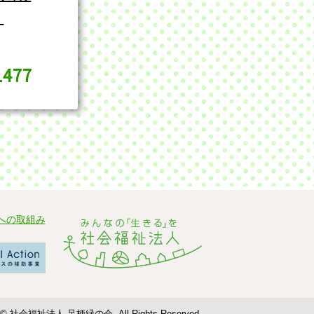
ろ
1477
への取組み
ht © 社会福祉法人 足柄緑の会. All Rights Reserved.