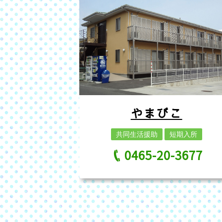
やまびこ
共同生活援助
短期入所
0465-20-3677