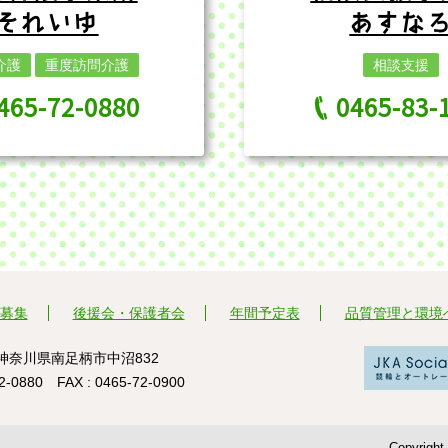
それいゆ
あすな
介護
重度訪問介護
相談支援
465-72-0880
0465-83-
募集
後援会・保護者会
年間予定表
品質管理と環境
23 神奈川県南足柄市中沼832
72-0880 FAX : 0465-72-0900
Copyrig